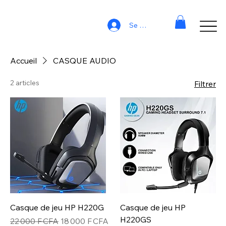
Se connecter
Accueil
CASQUE AUDIO
2 articles
Filtrer
Casque de jeu HP H220G
Casque de jeu HP
H220GS
Prix original
Prix promotionnel
22 000 F CFA
18 000 F CFA